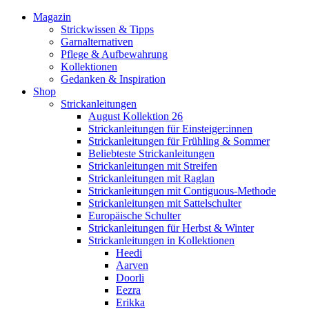
Magazin
Strickwissen & Tipps
Garnalternativen
Pflege & Aufbewahrung
Kollektionen
Gedanken & Inspiration
Shop
Strickanleitungen
August Kollektion 26
Strickanleitungen für Einsteiger:innen
Strickanleitungen für Frühling & Sommer
Beliebteste Strickanleitungen
Strickanleitungen mit Streifen
Strickanleitungen mit Raglan
Strickanleitungen mit Contiguous-Methode
Strickanleitungen mit Sattelschulter
Europäische Schulter
Strickanleitungen für Herbst & Winter
Strickanleitungen in Kollektionen
Heedi
Aarven
Doorli
Eezra
Erikka