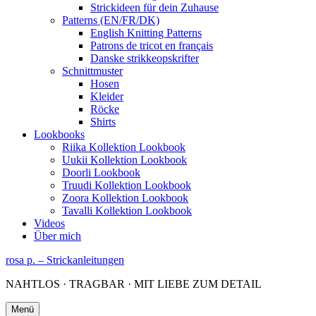
Strickideen für dein Zuhause
Patterns (EN/FR/DK)
English Knitting Patterns
Patrons de tricot en français
Danske strikkeopskrifter
Schnittmuster
Hosen
Kleider
Röcke
Shirts
Lookbooks
Riika Kollektion Lookbook
Uukii Kollektion Lookbook
Doorli Lookbook
Truudi Kollektion Lookbook
Zoora Kollektion Lookbook
Tavalli Kollektion Lookbook
Videos
Über mich
rosa p. – Strickanleitungen
NAHTLOS · TRAGBAR · MIT LIEBE ZUM DETAIL
Menü