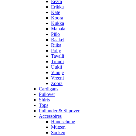
Eezra
Erikka
Kate
Koora
Kukka
Mapala
Piilo
Raakel
Riika
Polly
Tavalli
Truudi
Uukii
Vinnje
Vreeni
Zoora
Cardigans
Pullover
Shirts
Tops
Pullunder & Slipover
Accessoires
Handschuhe
Mützen
Socken