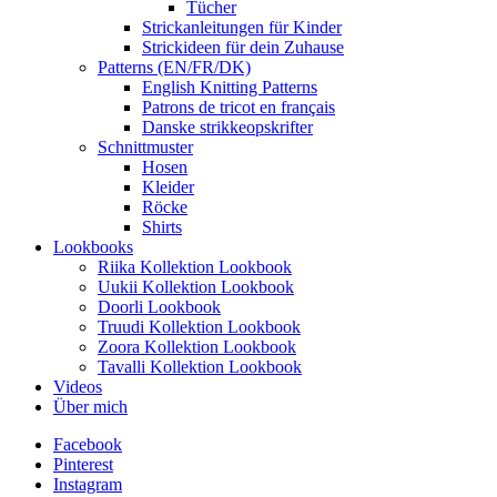
Tücher
Strickanleitungen für Kinder
Strickideen für dein Zuhause
Patterns (EN/FR/DK)
English Knitting Patterns
Patrons de tricot en français
Danske strikkeopskrifter
Schnittmuster
Hosen
Kleider
Röcke
Shirts
Lookbooks
Riika Kollektion Lookbook
Uukii Kollektion Lookbook
Doorli Lookbook
Truudi Kollektion Lookbook
Zoora Kollektion Lookbook
Tavalli Kollektion Lookbook
Videos
Über mich
Facebook
Pinterest
Instagram