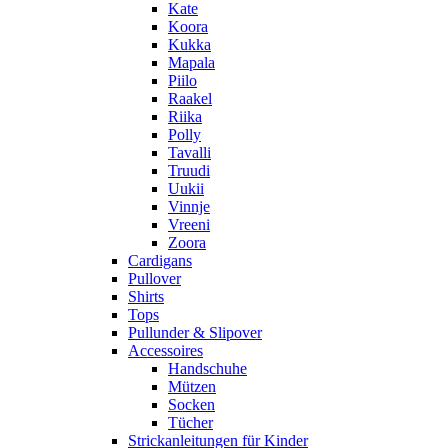
Kate
Koora
Kukka
Mapala
Piilo
Raakel
Riika
Polly
Tavalli
Truudi
Uukii
Vinnje
Vreeni
Zoora
Cardigans
Pullover
Shirts
Tops
Pullunder & Slipover
Accessoires
Handschuhe
Mützen
Socken
Tücher
Strickanleitungen für Kinder