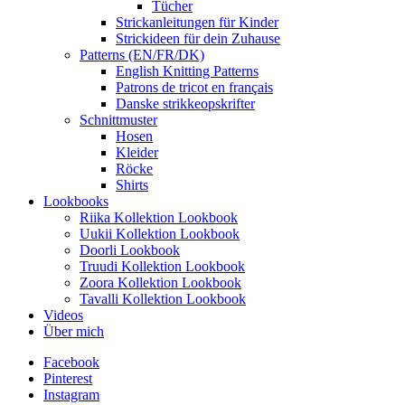
Tücher
Strickanleitungen für Kinder
Strickideen für dein Zuhause
Patterns (EN/FR/DK)
English Knitting Patterns
Patrons de tricot en français
Danske strikkeopskrifter
Schnittmuster
Hosen
Kleider
Röcke
Shirts
Lookbooks
Riika Kollektion Lookbook
Uukii Kollektion Lookbook
Doorli Lookbook
Truudi Kollektion Lookbook
Zoora Kollektion Lookbook
Tavalli Kollektion Lookbook
Videos
Über mich
Facebook
Pinterest
Instagram