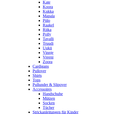
Kate
Koora
Kukka
Mapala
Piilo
Raakel
Riika
Polly
Tavalli
Truudi
Uukii
Vinnje
Vreeni
Zoora
Cardigans
Pullover
Shirts
Tops
Pullunder & Slipover
Accessoires
Handschuhe
Mützen
Socken
Tücher
Strickanleitungen für Kinder