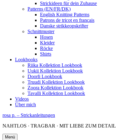
Strickideen für dein Zuhause
Patterns (EN/FR/DK)
English Knitting Patterns
Patrons de tricot en français
Danske strikkeopskrifter
Schnittmuster
Hosen
Kleider
Röcke
Shirts
Lookbooks
Riika Kollektion Lookbook
Uukii Kollektion Lookbook
Doorli Lookbook
Truudi Kollektion Lookbook
Zoora Kollektion Lookbook
Tavalli Kollektion Lookbook
Videos
Über mich
rosa p. – Strickanleitungen
NAHTLOS · TRAGBAR · MIT LIEBE ZUM DETAIL
Menü