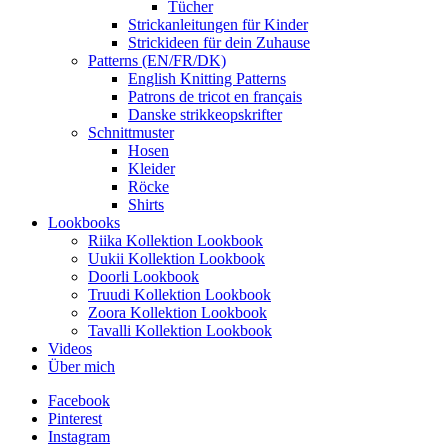
Tücher
Strickanleitungen für Kinder
Strickideen für dein Zuhause
Patterns (EN/FR/DK)
English Knitting Patterns
Patrons de tricot en français
Danske strikkeopskrifter
Schnittmuster
Hosen
Kleider
Röcke
Shirts
Lookbooks
Riika Kollektion Lookbook
Uukii Kollektion Lookbook
Doorli Lookbook
Truudi Kollektion Lookbook
Zoora Kollektion Lookbook
Tavalli Kollektion Lookbook
Videos
Über mich
Facebook
Pinterest
Instagram