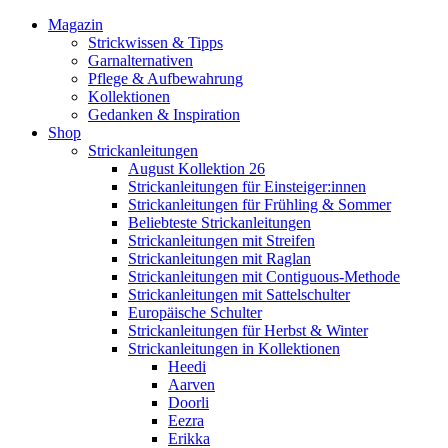
Magazin
Strickwissen & Tipps
Garnalternativen
Pflege & Aufbewahrung
Kollektionen
Gedanken & Inspiration
Shop
Strickanleitungen
August Kollektion 26
Strickanleitungen für Einsteiger:innen
Strickanleitungen für Frühling & Sommer
Beliebteste Strickanleitungen
Strickanleitungen mit Streifen
Strickanleitungen mit Raglan
Strickanleitungen mit Contiguous-Methode
Strickanleitungen mit Sattelschulter
Europäische Schulter
Strickanleitungen für Herbst & Winter
Strickanleitungen in Kollektionen
Heedi
Aarven
Doorli
Eezra
Erikka