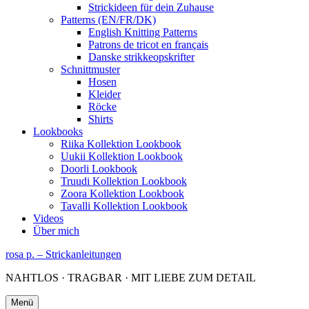
Strickideen für dein Zuhause
Patterns (EN/FR/DK)
English Knitting Patterns
Patrons de tricot en français
Danske strikkeopskrifter
Schnittmuster
Hosen
Kleider
Röcke
Shirts
Lookbooks
Riika Kollektion Lookbook
Uukii Kollektion Lookbook
Doorli Lookbook
Truudi Kollektion Lookbook
Zoora Kollektion Lookbook
Tavalli Kollektion Lookbook
Videos
Über mich
rosa p. – Strickanleitungen
NAHTLOS · TRAGBAR · MIT LIEBE ZUM DETAIL
Menü