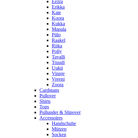
Eezra
Erikka
Kate
Koora
Kukka
Mapala
Piilo
Raakel
Riika
Polly
Tavalli
Truudi
Uukii
Vinnje
Vreeni
Zoora
Cardigans
Pullover
Shirts
Tops
Pullunder & Slipover
Accessoires
Handschuhe
Mützen
Socken