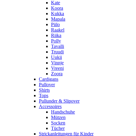
Kate
Koora
Kukka
Mapala
Piilo
Raakel
Riika
Polly
Tavalli
Truudi
Uukii
Vinnje
Vreeni
Zoora
Cardigans
Pullover
Shirts
Tops
Pullunder & Slipover
Accessoires
Handschuhe
Mützen
Socken
Tücher
Strickanleitungen für Kinder