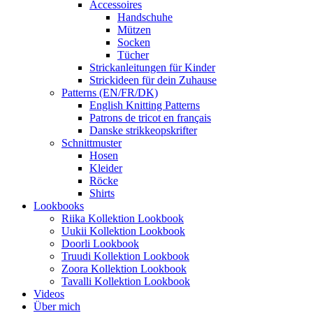
Accessoires
Handschuhe
Mützen
Socken
Tücher
Strickanleitungen für Kinder
Strickideen für dein Zuhause
Patterns (EN/FR/DK)
English Knitting Patterns
Patrons de tricot en français
Danske strikkeopskrifter
Schnittmuster
Hosen
Kleider
Röcke
Shirts
Lookbooks
Riika Kollektion Lookbook
Uukii Kollektion Lookbook
Doorli Lookbook
Truudi Kollektion Lookbook
Zoora Kollektion Lookbook
Tavalli Kollektion Lookbook
Videos
Über mich