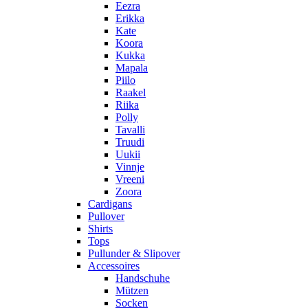
Eezra
Erikka
Kate
Koora
Kukka
Mapala
Piilo
Raakel
Riika
Polly
Tavalli
Truudi
Uukii
Vinnje
Vreeni
Zoora
Cardigans
Pullover
Shirts
Tops
Pullunder & Slipover
Accessoires
Handschuhe
Mützen
Socken