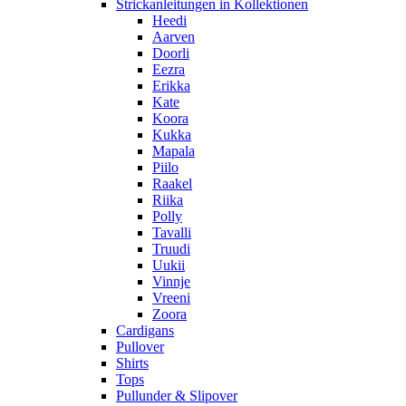
Strickanleitungen in Kollektionen
Heedi
Aarven
Doorli
Eezra
Erikka
Kate
Koora
Kukka
Mapala
Piilo
Raakel
Riika
Polly
Tavalli
Truudi
Uukii
Vinnje
Vreeni
Zoora
Cardigans
Pullover
Shirts
Tops
Pullunder & Slipover