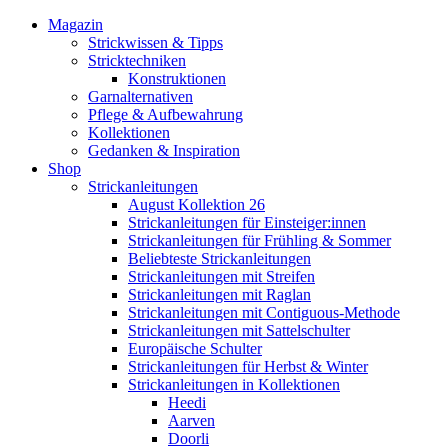
Magazin
Strickwissen & Tipps
Stricktechniken
Konstruktionen
Garnalternativen
Pflege & Aufbewahrung
Kollektionen
Gedanken & Inspiration
Shop
Strickanleitungen
August Kollektion 26
Strickanleitungen für Einsteiger:innen
Strickanleitungen für Frühling & Sommer
Beliebteste Strickanleitungen
Strickanleitungen mit Streifen
Strickanleitungen mit Raglan
Strickanleitungen mit Contiguous-Methode
Strickanleitungen mit Sattelschulter
Europäische Schulter
Strickanleitungen für Herbst & Winter
Strickanleitungen in Kollektionen
Heedi
Aarven
Doorli