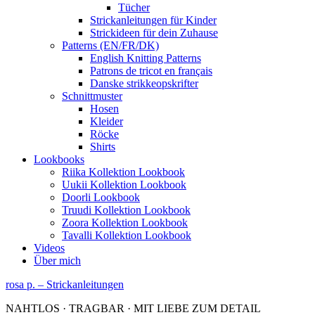
Tücher
Strickanleitungen für Kinder
Strickideen für dein Zuhause
Patterns (EN/FR/DK)
English Knitting Patterns
Patrons de tricot en français
Danske strikkeopskrifter
Schnittmuster
Hosen
Kleider
Röcke
Shirts
Lookbooks
Riika Kollektion Lookbook
Uukii Kollektion Lookbook
Doorli Lookbook
Truudi Kollektion Lookbook
Zoora Kollektion Lookbook
Tavalli Kollektion Lookbook
Videos
Über mich
rosa p. – Strickanleitungen
NAHTLOS · TRAGBAR · MIT LIEBE ZUM DETAIL