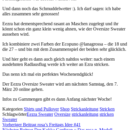
Und dann noch das Schmuddelwetter :). Ich darf sagen: ich habe
alles zusammen sehr genossen!⁠
Eezra hat dementsprechend rasant an Maschen zugelegt und ihr
könnt schon ein ganz klein wenig ahnen, wie der Oversize Sweater
aussehen wird. ⁠
Ich kombiniere zwei Farben der Ecopuno @lanagrossa – die 18 und
die 27 – und bin mit dem Zusammenspiel der beiden sehr glücklich.⁠
Und hier geht es dann auch gleich nahtlos weiter: nach einem
ausdehnten Radlausflug werde ich weiter an Ezra stricken.⁠
Das nenn ich mal ein perfektes Wochenendglück!⁠
Der Eezra Oversize Sweater wird am nächsten Samstag, den 7.
März 20 online gehen.⁠
Infos zu Garnmengen gibt es dann Anfang nächster Woche!⁠
Kategorien
Shirts und Pullover
Shop
Strickanleitung
Stricken
Schlagwörter
Eezra Sweater
Oversize
strickanleitung
stricken
Sweater
Beitragsnavigation
Vorheriger
Vorheriger Beitrag
rosa’s Freitags Idee #41
Beitrag
Nächster Beitrag
Der Kukka Cardigan :: Das rosa p. Modell